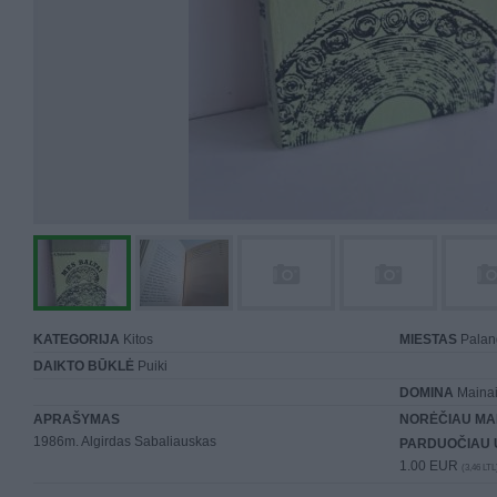
KATEGORIJA
Kitos
MIESTAS
Palan
DAIKTO BŪKLĖ
Puiki
DOMINA
Mainai 
APRAŠYMAS
NORĖČIAU MA
1986m. Algirdas Sabaliauskas
PARDUOČIAU 
1.00 EUR
(3,46 LTL