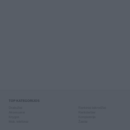
TOP KATEGORIJOS
Drabužiai
Rankiniai laikrodžiai
Aksesuarai
Rankdarbiai
Knygos
Kompiuterija
Mob. telefonai
Žaislai