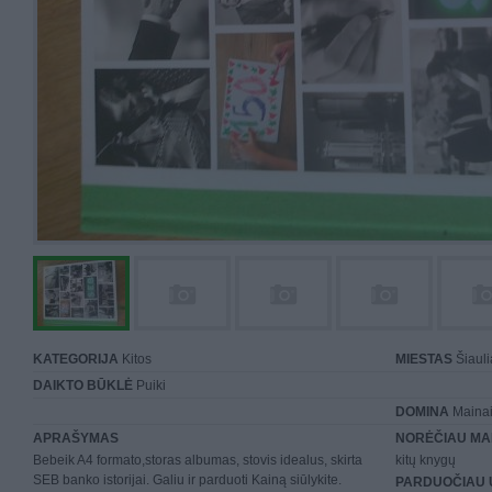
KATEGORIJA
Kitos
MIESTAS
Šiauli
DAIKTO BŪKLĖ
Puiki
DOMINA
Mainai 
APRAŠYMAS
NORĖČIAU MA
Bebeik A4 formato,storas albumas, stovis idealus, skirta
kitų knygų
SEB banko istorijai. Galiu ir parduoti Kainą siūlykite.
PARDUOČIAU 