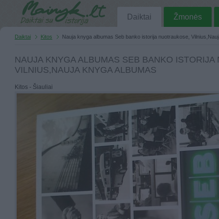
Daiktai
Žmonės
Daiktai
Kitos
Nauja knyga albumas Seb banko istorija nuotraukose, Vilnius,Na
NAUJA KNYGA ALBUMAS SEB BANKO ISTORIJA
VILNIUS,NAUJA KNYGA ALBUMAS
Kitos - Šiauliai