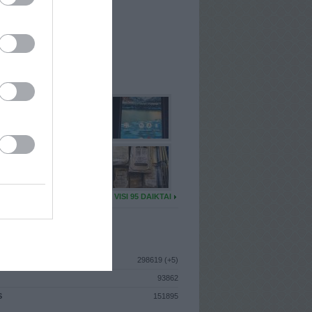
I
: Gruodžio 4d. Ketvirtadienis
A
: Vilnius
 MAINŲ
: 7
Ų MAINŲ
: 0
U DAIKTŲ
VISI 95 DAIKTAI
ISTIKA
298619 (+5)
93862
S
151895