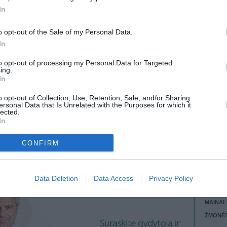
is be
In
pilnai
LANKĖS
710) KAINA
GYVEN
o opt-out of the Sale of my Personal Data.
ATLIKO
In
AKTYVI
DAUGIA
to opt-out of processing my Personal Data for Targeted
 KREPŠĮ
ing.
In
o opt-out of Collection, Use, Retention, Sale, and/or Sharing
ersonal Data that Is Unrelated with the Purposes for which it
lected.
VISI 1 ŽMONĖS
In
CONFIRM
STAT
Data Deletion
Data Access
Privacy Policy
DAIKTAI
MAINAI
ŽMONĖ