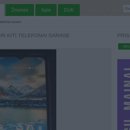
Žmonės
Apie
DUK
 telefonai sarase
 IR KITI TELEFONAI SARASE
PRIS
REG