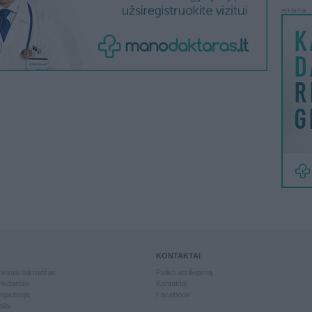
reklama
KONTAKTAI
kiniai laikrodžiai
Palikti atsiliepimą
kdarbiai
Kontaktai
piuterija
Facebook
slai