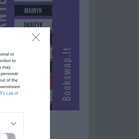
sonal or
ection to
ou may
 personal
out of the
 downstream
B’s List of
DMITRIJUS80