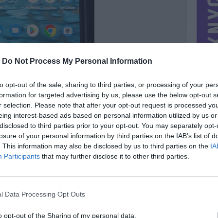
-
Do Not Process My Personal Information
to opt-out of the sale, sharing to third parties, or processing of your per
formation for targeted advertising by us, please use the below opt-out s
r selection. Please note that after your opt-out request is processed y
eing interest-based ads based on personal information utilized by us or
disclosed to third parties prior to your opt-out. You may separately opt-
losure of your personal information by third parties on the IAB’s list of
. This information may also be disclosed by us to third parties on the
IA
MIESTAS
Vilnius
Participants
that may further disclose it to other third parties.
DOMINA
Mainai ir pinigai
NORĖČIAU MAINAIS
l Data Processing Opt Outs
s laiko
PARDUOČIAU UŽ
 dedasi 2
50.00 EUR
(172,91 LTL)
Taip pat
o opt-out of the Sharing of my personal data.