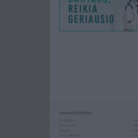
TOP KATEGORIJOS
Drabužiai
Ran
Aksesuarai
Ran
Knygos
Kom
Mob. telefonai
Žai