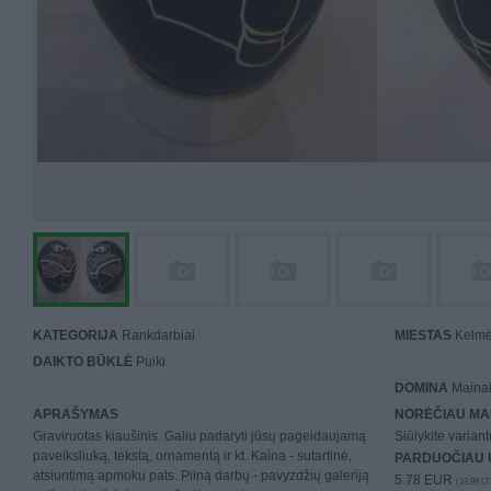
KATEGORIJA
Rankdarbiai
MIESTAS
Kelm
DAIKTO BŪKLĖ
Puiki
DOMINA
Mainai 
APRAŠYMAS
NORĖČIAU MA
Graviruotas kiaušinis. Galiu padaryti jūsų pageidaujamą
Siūlykite varian
paveiksliuką, tekstą, ornamentą ir kt. Kaina - sutartinė,
PARDUOČIAU 
atsiuntimą apmoku pats. Pilną darbų - pavyzdžių galeriją
5.78 EUR
(19,99 LT