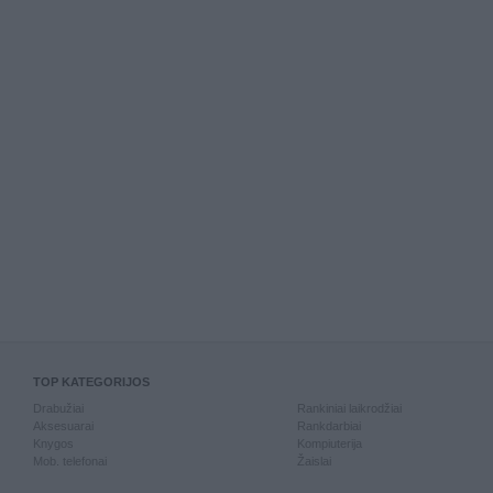
TOP KATEGORIJOS
Drabužiai
Rankiniai laikrodžiai
Aksesuarai
Rankdarbiai
Knygos
Kompiuterija
Mob. telefonai
Žaislai