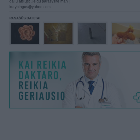
galiu atsiųsti, jeigu parašysite man į
kurybingas@yahoo.com
PANAŠŪS DAIKTAI