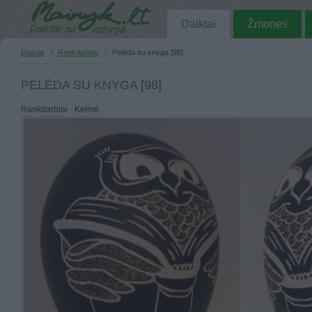
Daiktai
Žmonės
Daiktai
Rankdarbiai
Pelėda su knyga [98]
PELĖDA SU KNYGA [98]
Rankdarbiai - Kelmė