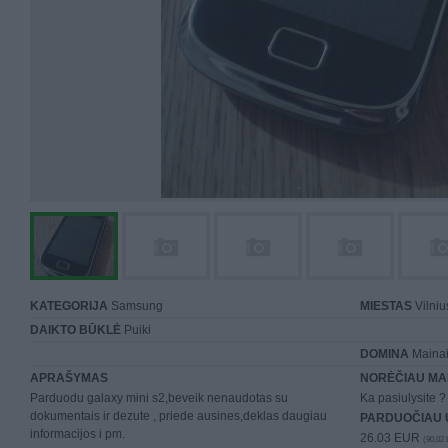
KATEGORIJA
Samsung
MIESTAS
Vilniu
DAIKTO BŪKLĖ
Puiki
DOMINA
Mainai 
APRAŠYMAS
NORĖČIAU MA
Parduodu galaxy mini s2,beveik nenaudotas su
Ka pasiulysite ?
dokumentais ir dezute , priede ausines,deklas daugiau
PARDUOČIAU 
informacijos i pm.
26.03 EUR
(90,02 