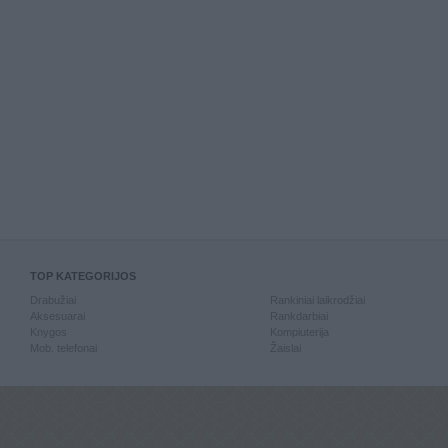
TOP KATEGORIJOS
Drabužiai
Rankiniai laikrodžiai
Aksesuarai
Rankdarbiai
Knygos
Kompiuterija
Mob. telefonai
Žaislai