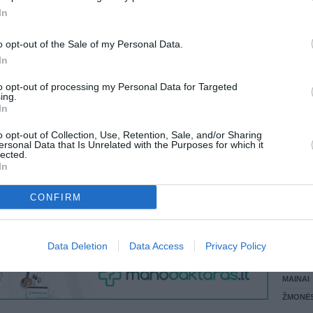
 KREPŠĮ
In
LANKĖS
GYVEN
o opt-out of the Sale of my Personal Data.
ATLIKO
In
AKTYVI
VISI 7 ŽMONĖS
DAUGIA
to opt-out of processing my Personal Data for Targeted
ing.
In
o opt-out of Collection, Use, Retention, Sale, and/or Sharing
ersonal Data that Is Unrelated with the Purposes for which it
lected.
In
CONFIRM
STAT
Data Deletion
Data Access
Privacy Policy
DAIKTAI
MAINAI
ŽMONĖ