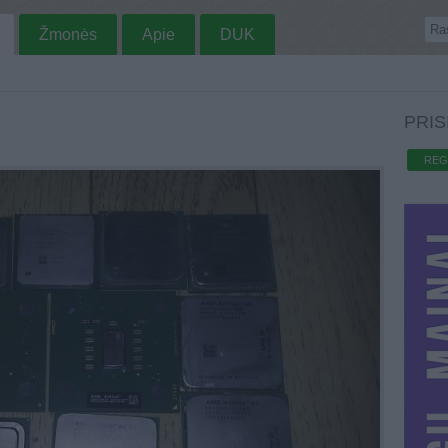
Žmonės
Apie
DUK
PRIS
REG