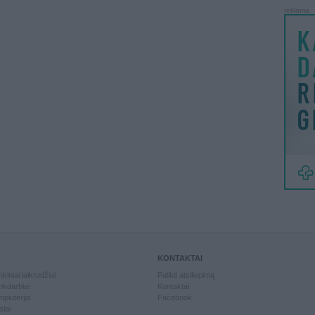
reklama
KONTAKTAI
kiniai laikrodžiai
Palikti atsiliepimą
kdarbiai
Kontaktai
piuterija
Facebook
slai