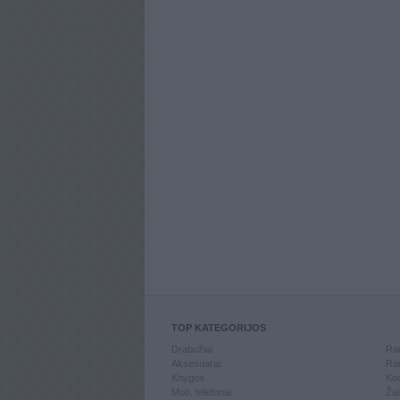
TOP KATEGORIJOS
Drabužiai
Ran
Aksesuarai
Ran
Knygos
Kom
Mob. telefonai
Žai