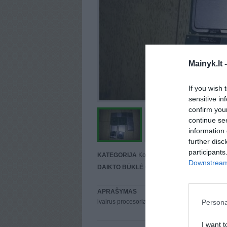
Mainyk.lt 
If you wish 
sensitive in
confirm you
continue se
information 
further disc
participants
KATEGORIJA
Kompiuterių komponentai
Downstream 
DAIKTO BŪKLĖ
Gera
APRAŠYMAS
Persona
ivairus procesoriai veikiantys soc 478,soc A,9
I want t