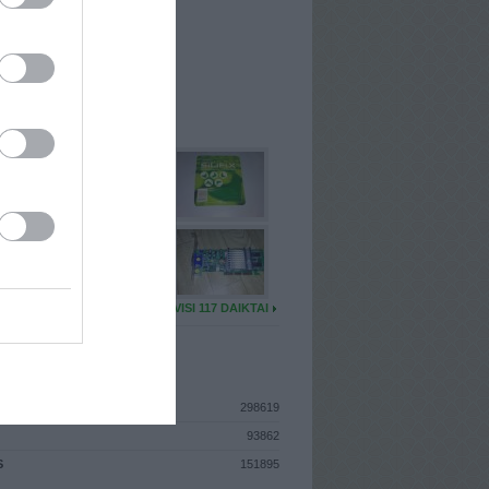
I
: Vasario 13d. Trečiadienis
A
: Kaunas
 MAINŲ
: 6
Ų MAINŲ
: 0
U DAIKTŲ
VISI 117 DAIKTAI
ISTIKA
298619
93862
S
151895