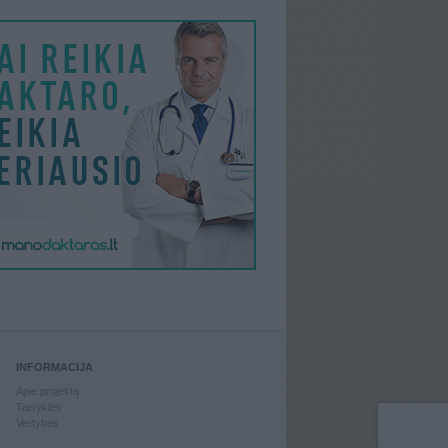
INFORMACIJA
Apie projektą
Taisyklės
Vertybės