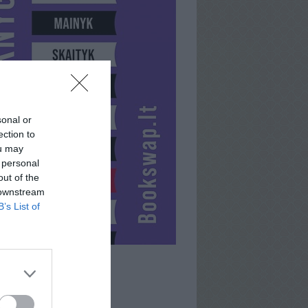
sonal or
ection to
ou may
 personal
out of the
 downstream
B’s List of
TATA1961