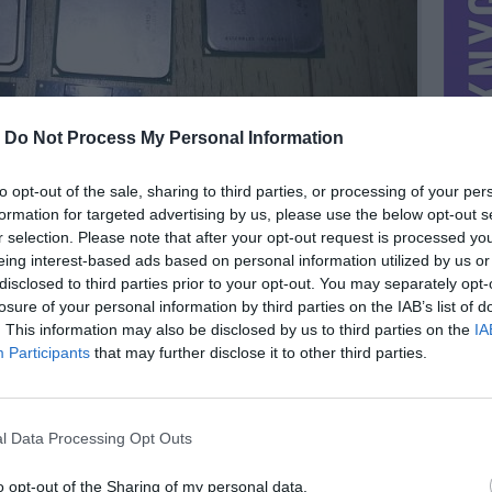
-
Do Not Process My Personal Information
to opt-out of the sale, sharing to third parties, or processing of your per
formation for targeted advertising by us, please use the below opt-out s
r selection. Please note that after your opt-out request is processed y
eing interest-based ads based on personal information utilized by us or
disclosed to third parties prior to your opt-out. You may separately opt-
losure of your personal information by third parties on the IAB’s list of
. This information may also be disclosed by us to third parties on the
IA
MIESTAS
Kaunas
Participants
that may further disclose it to other third parties.
DOMINA
Mainai ir pinigai
NORĖČIAU MAINAIS
l Data Processing Opt Outs
39,am2,
PARDUOČIAU UŽ
1.00 EUR
(3,46 LTL)
o opt-out of the Sharing of my personal data.