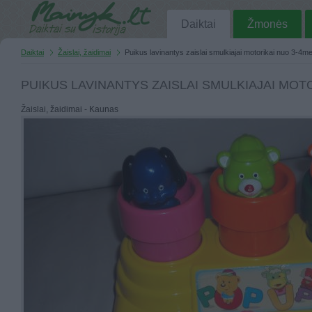
Daiktai
Žmonės
Daiktai
Žaislai, žaidimai
Puikus lavinantys zaislai smulkiajai motorikai nuo 3-4m
PUIKUS LAVINANTYS ZAISLAI SMULKIAJAI MOT
Žaislai, žaidimai - Kaunas