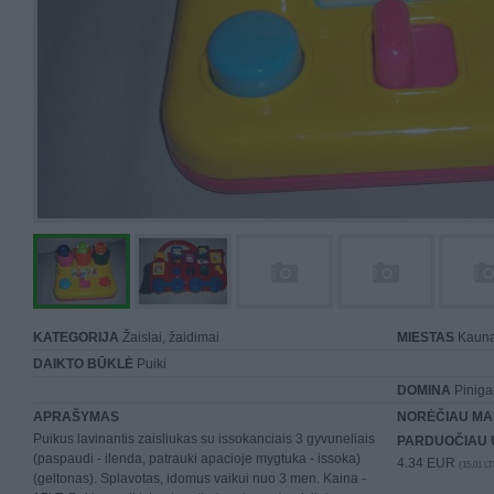
KATEGORIJA
Žaislai, žaidimai
MIESTAS
Kaun
DAIKTO BŪKLĖ
Puiki
DOMINA
Piniga
APRAŠYMAS
NORĖČIAU MA
Puikus lavinantis zaisliukas su issokanciais 3 gyvuneliais
PARDUOČIAU 
(paspaudi - ilenda, patrauki apacioje mygtuka - issoka)
4.34 EUR
(15,01 LT
(geltonas). Splavotas, idomus vaikui nuo 3 men. Kaina -