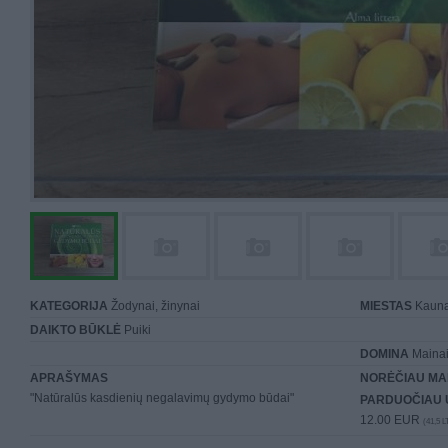
KATEGORIJA
Žodynai, žinynai
MIESTAS
Kaun
DAIKTO BŪKLĖ
Puiki
DOMINA
Mainai 
APRAŠYMAS
NORĖČIAU MA
"Natūralūs kasdienių negalavimų gydymo būdai"
PARDUOČIAU 
12.00 EUR
(41,5 L