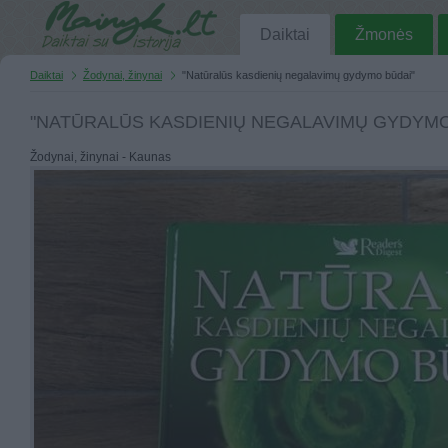
Daiktai
Žmonės
Daiktai
Žodynai, žinynai
"Natūralūs kasdienių negalavimų gydymo būdai"
"NATŪRALŪS KASDIENIŲ NEGALAVIMŲ GYDYMO
Žodynai, žinynai - Kaunas