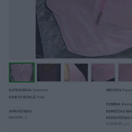
KATEGORIJA
Rankinės
MIESTAS
Panev
DAIKTO BŪKLĖ
Puiki
DOMINA
Mainai 
APRAŠYMAS
NORĖČIAU MA
klauskite. ;)
PARDUOČIAU 
0.29 EUR
(1 LTL)