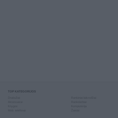
TOP KATEGORIJOS
Drabužiai
Rankiniai laikrodžiai
Aksesuarai
Rankdarbiai
Knygos
Kompiuterija
Mob. telefonai
Žaislai