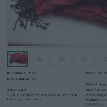
KATEGORIJA
Skaros
MIESTAS
Kaun
DAIKTO BŪKLĖ
Puiki
DOMINA
Mainai 
APRAŠYMAS
NORĖČIAU MA
su kutukais, ir apsivynioja aplink kaklą daugiau nei du
rankinę diržą kito
kartus :] ypač tinka rudeny
PARDUOČIAU 
0.00 EUR
(0 LTL)