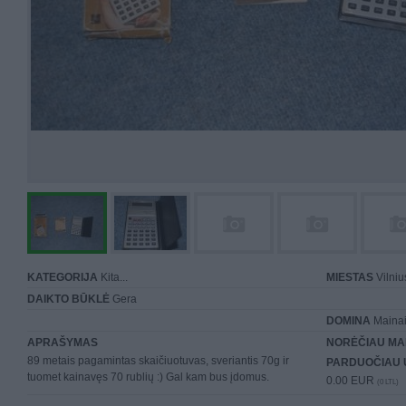
KATEGORIJA
Kita...
MIESTAS
Vilniu
DAIKTO BŪKLĖ
Gera
DOMINA
Mainai 
APRAŠYMAS
NORĖČIAU MA
89 metais pagamintas skaičiuotuvas, sveriantis 70g ir
PARDUOČIAU 
tuomet kainavęs 70 rublių :) Gal kam bus įdomus.
0.00 EUR
(0 LTL)