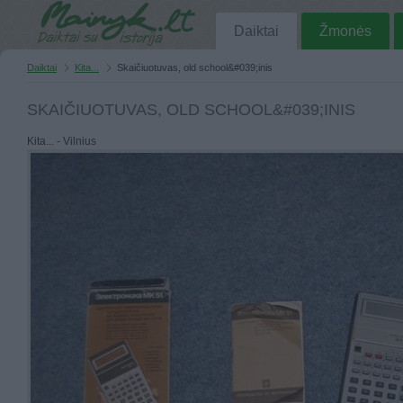
Daiktai
Žmonės
Daiktai
Kita...
Skaičiuotuvas, old school&#039;inis
SKAIČIUOTUVAS, OLD SCHOOL&#039;INIS
Kita... - Vilnius