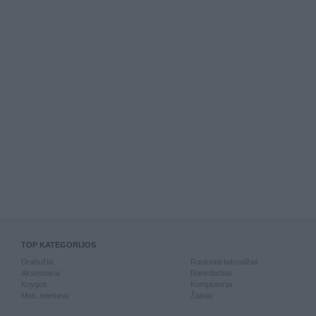
TOP KATEGORIJOS
Drabužiai
Rankiniai laikrodžiai
Aksesuarai
Rankdarbiai
Knygos
Kompiuterija
Mob. telefonai
Žaislai