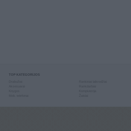
TOP KATEGORIJOS
Drabužiai
Rankiniai laikrodžiai
Aksesuarai
Rankdarbiai
Knygos
Kompiuterija
Mob. telefonai
Žaislai