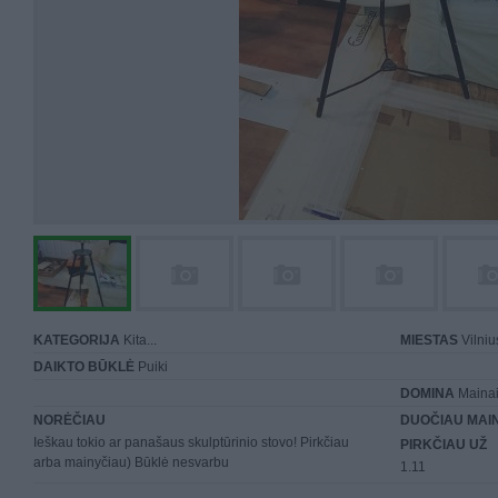
KATEGORIJA
Kita...
MIESTAS
Vilniu
DAIKTO BŪKLĖ
Puiki
DOMINA
Mainai 
NORĖČIAU
DUOČIAU MAI
Ieškau tokio ar panašaus skulptūrinio stovo! Pirkčiau
PIRKČIAU UŽ
arba mainyčiau) Būklė nesvarbu
1.11