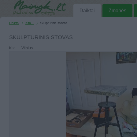
Daiktai
Žmonės
Daiktai
Kita...
skulptūrinis stovas
SKULPTŪRINIS STOVAS
Kita... - Vilnius