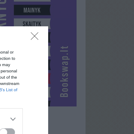
sonal or
ection to
ou may
 personal
out of the
 downstream
B’s List of
STO