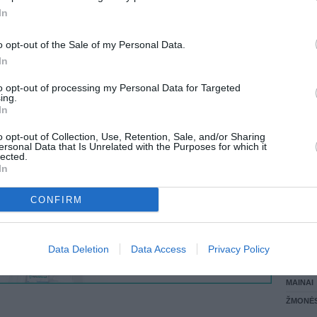
iu
In
udotis
LANKĖS
ytas titan
GYVEN
dinti arba
o opt-out of the Sale of my Personal Data.
ATLIKO
In
AKTYVI
DAUGIA
to opt-out of processing my Personal Data for Targeted
ing.
In
o opt-out of Collection, Use, Retention, Sale, and/or Sharing
ersonal Data that Is Unrelated with the Purposes for which it
lected.
In
CONFIRM
STAT
Data Deletion
Data Access
Privacy Policy
DAIKTAI
MAINAI
ŽMONĖ