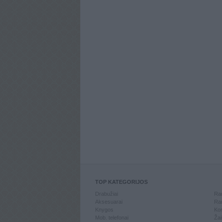
TOP KATEGORIJOS
Drabužiai
Ran
Aksesuarai
Ran
Knygos
Kom
Mob. telefonai
Žai