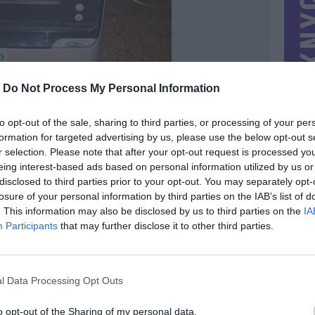
-
Do Not Process My Personal Information
to opt-out of the sale, sharing to third parties, or processing of your per
formation for targeted advertising by us, please use the below opt-out s
r selection. Please note that after your opt-out request is processed y
eing interest-based ads based on personal information utilized by us or
disclosed to third parties prior to your opt-out. You may separately opt-
losure of your personal information by third parties on the IAB’s list of
. This information may also be disclosed by us to third parties on the
IA
MIESTAS
Vilnius
Participants
that may further disclose it to other third parties.
DOMINA
Mainai ir pinigai
NORĖČIAU MAINAIS
l Data Processing Opt Outs
4gb
detalesne informacija asmenine zinute
0gb
PARDUOČIAU UŽ
psu :400w
100.00 EUR
(345,82 LTL)
o opt-out of the Sharing of my personal data.