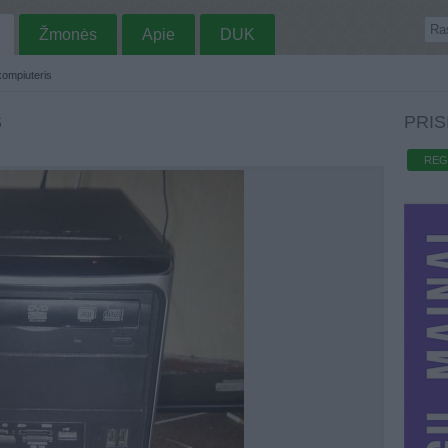
Žmonės
Apie
DUK
kompiuteris
S
PRIS
REG