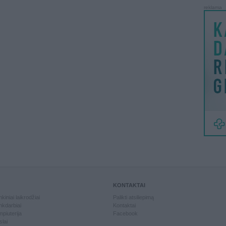
reklama
KONTAKTAI
kiniai laikrodžiai
Palikti atsiliepimą
kdarbiai
Kontaktai
piuterija
Facebook
slai