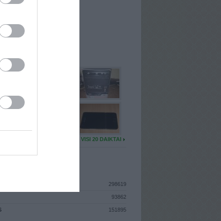
I
: Gruodžio 28d. Antradienis
A
: Vilnius
 MAINŲ
: 13
Ų MAINŲ
: 0
U DAIKTŲ
VISI 20 DAIKTAI
ISTIKA
298619
93862
S
151895