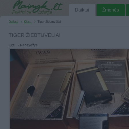
Daiktai
Žmonės
Daiktai
Kita...
Tiger žiebtuvėliai
TIGER ŽIEBTUVĖLIAI
Kita... - Panevėžys