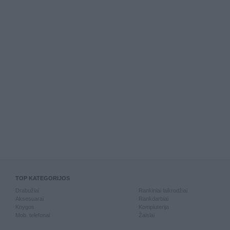
TOP KATEGORIJOS
Drabužiai
Rankiniai laikrodžiai
Aksesuarai
Rankdarbiai
Knygos
Kompiuterija
Mob. telefonai
Žaislai