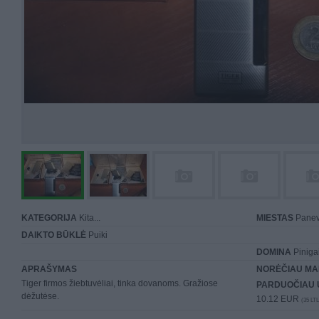
KATEGORIJA
Kita...
MIESTAS
Panev
DAIKTO BŪKLĖ
Puiki
DOMINA
Piniga
APRAŠYMAS
NORĖČIAU MA
Tiger firmos žiebtuvėliai, tinka dovanoms. Gražiose
PARDUOČIAU 
dėžutėse.
10.12 EUR
(35 LTL