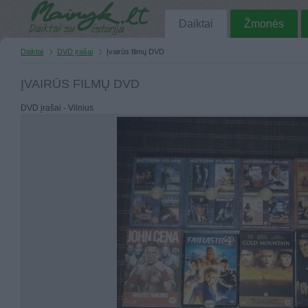
Daiktai
Žmonės
Daiktai
DVD įrašai
Įvairūs filmų DVD
ĮVAIRŪS FILMŲ DVD
DVD įrašai - Vilnius