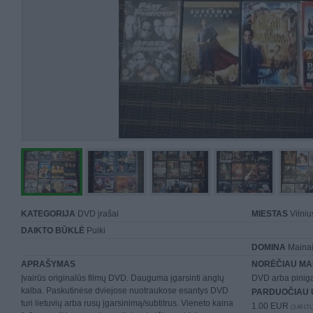
KATEGORIJA
DVD įrašai
MIESTAS
Vilniu
DAIKTO BŪKLĖ
Puiki
DOMINA
Mainai 
APRAŠYMAS
NORĖČIAU MA
Įvairūs originalūs filmų DVD. Dauguma įgarsinti anglų
DVD arba piniga
kalba. Paskutinėse dviejose nuotraukose esantys DVD
PARDUOČIAU 
turi lietuvių arba rusų įgarsinimą/subtitrus. Vieneto kaina
1.00 EUR
(3,46 LTL