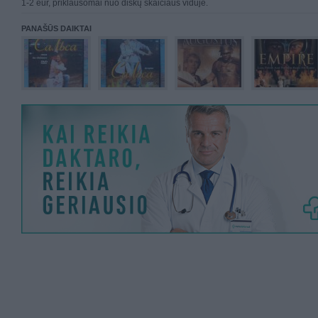
1-2 eur, priklausomai nuo diskų skaičiaus viduje.
PANAŠŪS DAIKTAI