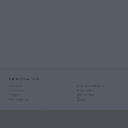
TOP KATEGORIJOS
Drabužiai
Rankiniai laikrodžiai
Aksesuarai
Rankdarbiai
Knygos
Kompiuterija
Mob. telefonai
Žaislai