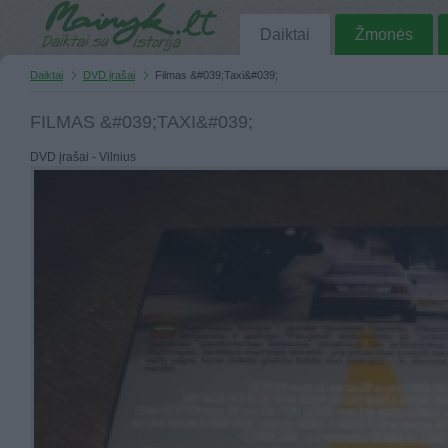
Daiktai
Žmonės
Daiktai
DVD įrašai
Filmas &#039;Taxi&#039;
FILMAS &#039;TAXI&#039;
DVD įrašai - Vilnius