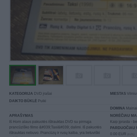
KATEGORIJA
DVD įrašai
MIESTAS
Vilniu
DAIKTO BŪKLĖ
Puiki
DOMINA
Mainai 
APRAŠYMAS
NORĖČIAU MA
Iš Horn alaus pakuotės ištrauktas DVD su pirmąja
Kaip įprasta - be
prancūziško filmo &#039;Taxi&#039; dalimi. Iš pakuotės
PARDUOČIAU 
ištrauktas nebuvo. Prancūzų ir rusų kalba, yra lietuviški
0.00 EUR
(0 LTL)