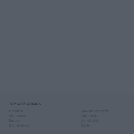
TOP KATEGORIJOS
Drabužiai
Rankiniai laikrodžiai
Aksesuarai
Rankdarbiai
Knygos
Kompiuterija
Mob. telefonai
Žaislai