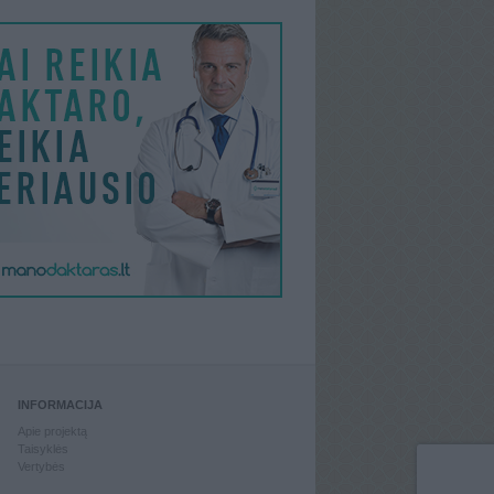
INFORMACIJA
Apie projektą
Taisyklės
Vertybės