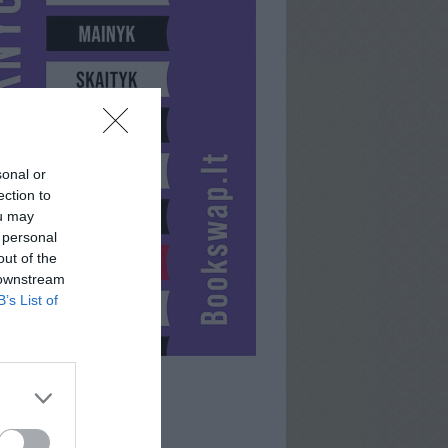
sonal or
ection to
ou may
 personal
out of the
 downstream
B’s List of
RAINALAS