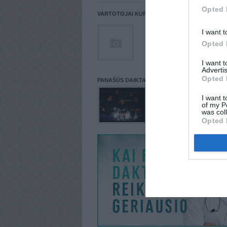
Opted 
VARTOTOJAI KURIE PATALPINĘ DAIKTĄ Į NORŲ
I want t
Opted 
I want 
Advertis
Opted 
PANAŠŪS DAIKTAI
I want t
of my P
was col
Opted 