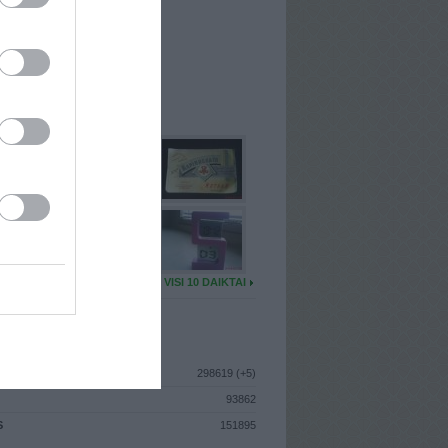
I
: Gegužės 21d. Penktadienis
A
: Vilnius
 MAINŲ
: 3
Ų MAINŲ
: 0
U DAIKTŲ
VISI 10 DAIKTAI
ISTIKA
298619 (+5)
93862
S
151895