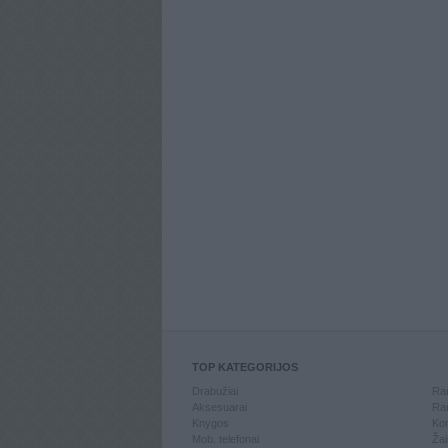
TOP KATEGORIJOS
Drabužiai
Ran
Aksesuarai
Ran
Knygos
Kom
Mob. telefonai
Žai