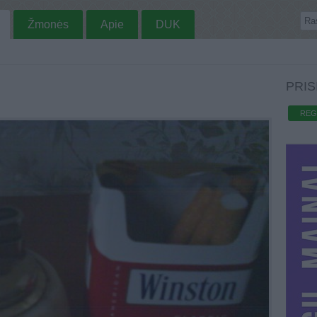
Žmonės
Apie
DUK
PRIS
REG