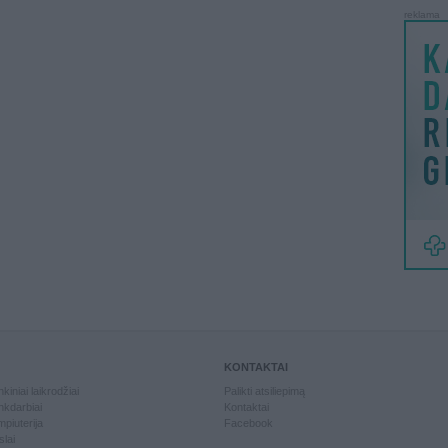
reklama
KONTAKTAI
kiniai laikrodžiai
Palikti atsiliepimą
kdarbiai
Kontaktai
piuterija
Facebook
slai