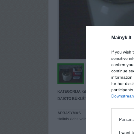
Mainyk.lt 
If you wish 
sensitive in
confirm you
continue se
information 
further disc
participants
KATEGORIJA
Kita...
Downstream 
DAIKTO BŪKLĖ
Vidutinė
APRAŠYMAS
Persona
stalinis ziebtuvelis,uzsipyldantis dujomis.
I want t