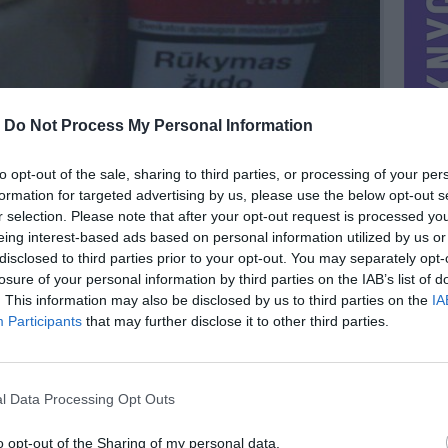
-
Do Not Process My Personal Information
to opt-out of the sale, sharing to third parties, or processing of your per
formation for targeted advertising by us, please use the below opt-out s
r selection. Please note that after your opt-out request is processed y
eing interest-based ads based on personal information utilized by us or
disclosed to third parties prior to your opt-out. You may separately opt-
losure of your personal information by third parties on the IAB’s list of
. This information may also be disclosed by us to third parties on the
IA
MIESTAS
Vilnius
Participants
that may further disclose it to other third parties.
DOMINA
Mainai ir pinigai
NORĖČIAU MAINAIS
l Data Processing Opt Outs
bele kas...
PARDUOČIAU UŽ
0.00 EUR
(0 LTL)
o opt-out of the Sharing of my personal data.