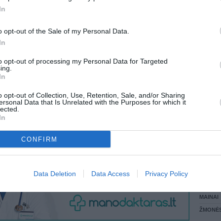
In
LANKĖS
 KREPŠĮ
GYVEN
o opt-out of the Sale of my Personal Data.
ATLIKO
In
AKTYVI
DAUGIA
to opt-out of processing my Personal Data for Targeted
VISI 1 ŽMONĖS
ing.
In
o opt-out of Collection, Use, Retention, Sale, and/or Sharing
ersonal Data that Is Unrelated with the Purposes for which it
lected.
In
CONFIRM
STAT
Data Deletion
Data Access
Privacy Policy
DAIKTAI
MAINAI
ŽMONĖ