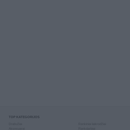
TOP KATEGORIJOS
Drabužiai
Rankiniai laikrodžiai
Aksesuarai
Rankdarbiai