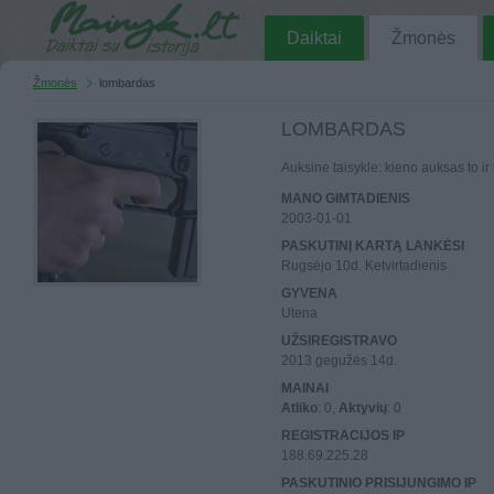
Daiktai
Žmonės
Žmonės
lombardas
LOMBARDAS
Auksine taisykle: kieno auksas to ir 
MANO GIMTADIENIS
2003-01-01
PASKUTINĮ KARTĄ LANKĖSI
Rugsėjo 10d. Ketvirtadienis
GYVENA
Utena
UŽSIREGISTRAVO
2013 gegužės 14d.
MAINAI
Atliko
: 0,
Aktyvių
: 0
REGISTRACIJOS IP
188.69.225.28
PASKUTINIO PRISIJUNGIMO IP