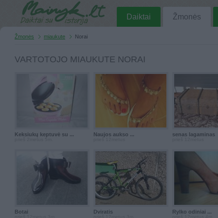
Daiktai
Žmonės
Žmonės
miaukute
Norai
VARTOTOJO MIAUKUTE NORAI
Keksiukų keptuvė su ...
Naujos aukso ...
senas lagaminas
prieš 2metus 5m.
prieš 12metus
prieš 12metus
Botai
Dviratis
Rylko odiniai ...
prieš 12metus 3m.
prieš 12metus 3m.
prieš 12metus 4m.