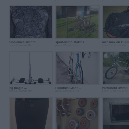
ruosiames sventei
sportavimo stakles ...
nike max air kupr
prieš 12metus 8m.
prieš 12metus 9m.
prieš 12metus 9m.
leg magic ...
Plentinis Giant ...
Parduodu Dvirati
prieš 12metus 9m.
prieš 12metus 9m.
prieš 12metus 11m.