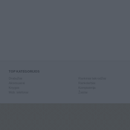
TOP KATEGORIJOS
Drabužiai
Rankiniai laikrodžiai
Aksesuarai
Rankdarbiai
Knygos
Kompiuterija
Mob. telefonai
Žaislai