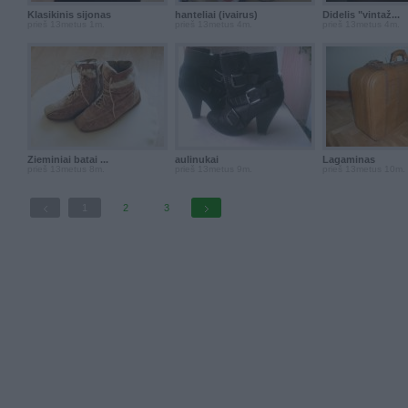
Klasikinis sijonas
hanteliai (ivairus)
Didelis "vintaž...
prieš 13metus 1m.
prieš 13metus 4m.
prieš 13metus 4m.
Žieminiai batai ...
aulinukai
Lagaminas
prieš 13metus 8m.
prieš 13metus 9m.
prieš 13metus 10m.
1
2
3