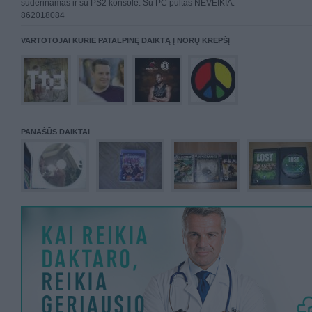
suderinamas ir su PS2 konsole. Su PC pultas NEVEIKIA.
862018084
VARTOTOJAI KURIE PATALPINĘ DAIKTĄ Į NORŲ KREPŠĮ
PANAŠŪS DAIKTAI