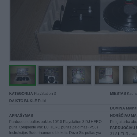
KATEGORIJA
PlayStation 3
MIESTAS
Kaun
DAIKTO BŪKLĖ
Puiki
DOMINA
Mainai 
APRAŠYMAS
NORĖČIAU MA
Parduodu idealios bukles 10/10 Playstation 3 DJ HERO
Pinigai arba xb
pulta Komplekte yra: DJ HERO pultas Zaidimas (PS3)
PARDUOČIAU 
Instrukcijos Suderinamumo blokelis Deze Sis pultas yra
31.81 EUR
(110,01