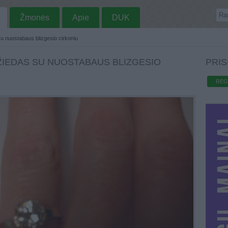
Žmonės
Apie
DUK
su nuostabaus blizgesio cirkoniu
ŽIEDAS SU NUOSTABAUS BLIZGESIO
PRIS
REG