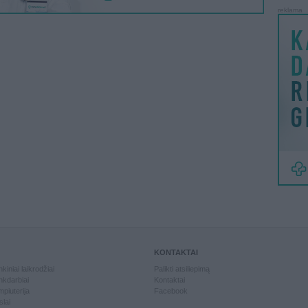
reklama
KONTAKTAI
kiniai laikrodžiai
Palikti atsiliepimą
kdarbiai
Kontaktai
piuterija
Facebook
slai