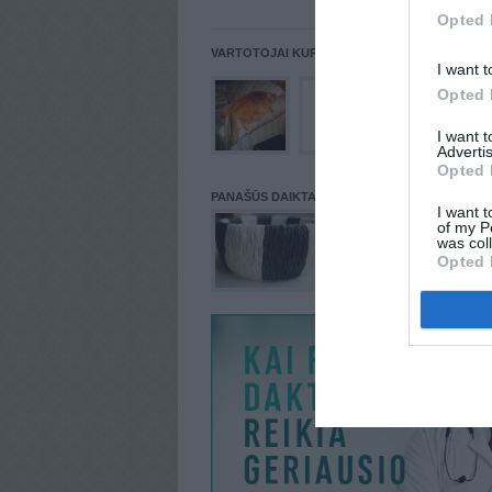
Opted 
VARTOTOJAI KURIE PATALPINĘ DAIKTĄ Į NORŲ
I want t
Opted 
I want 
Advertis
Opted 
PANAŠŪS DAIKTAI
I want t
of my P
was col
Opted 