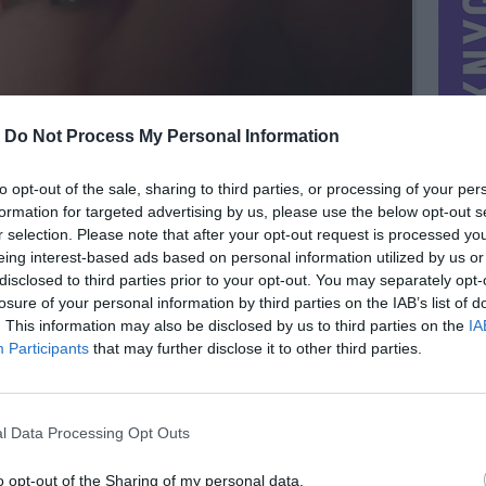
-
Do Not Process My Personal Information
to opt-out of the sale, sharing to third parties, or processing of your per
formation for targeted advertising by us, please use the below opt-out s
r selection. Please note that after your opt-out request is processed y
eing interest-based ads based on personal information utilized by us or
disclosed to third parties prior to your opt-out. You may separately opt-
losure of your personal information by third parties on the IAB’s list of
. This information may also be disclosed by us to third parties on the
IA
Participants
that may further disclose it to other third parties.
MIESTAS
Vilnius
DOMINA
Mainai ir pinigai
l Data Processing Opt Outs
NORĖČIAU MAINAIS
lizgesio
Pardavimas
PARDUOČIAU UŽ
o opt-out of the Sharing of my personal data.