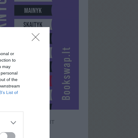
sonal or
ection to
ou may
 personal
out of the
 downstream
B’s List of
VERONIKA-LILIT