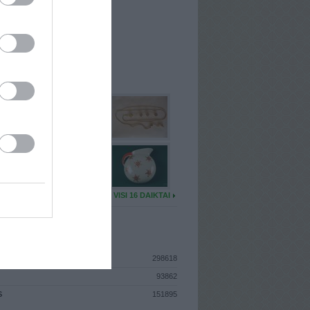
I
: Gruodžio 9d. Ketvirtadienis
A
: Vilnius
 MAINŲ
: 549
Ų MAINŲ
: 0
U DAIKTŲ
VISI 16 DAIKTAI
ISTIKA
298618
93862
S
151895