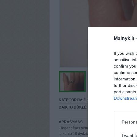
Mainyk.lt 
If you wish 
sensitive in
confirm you
continue se
information 
further disc
participants
Downstream 
KATEGORIJA
Žiedai
DAIKTO BŪKLĖ
Puiki
Persona
APRAŠYMAS
Elegantiškas sidabrinis žiedas su nuostabaus b
cirkoniu 18 dydžio. Man didokas :)))
I want t