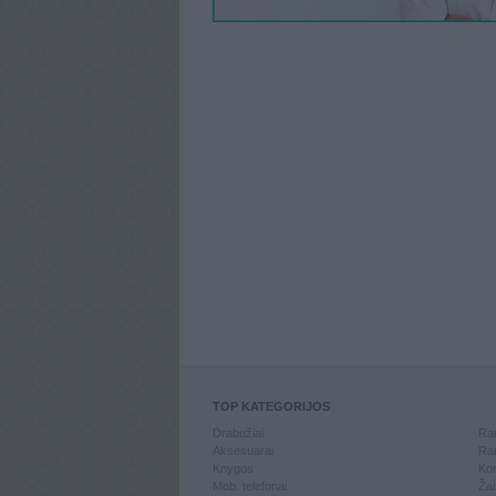
TOP KATEGORIJOS
Drabužiai
Ran
Aksesuarai
Ran
Knygos
Kom
Mob. telefonai
Žai