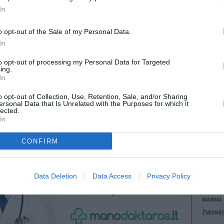
20.00 EUR
(69,16 LTL)
In
LANKĖS
GYVEN
 KREPŠĮ
o opt-out of the Sale of my Personal Data.
ATLIKO
In
AKTYVI
DAUGIA
to opt-out of processing my Personal Data for Targeted
ing.
VISI 2 ŽMONĖS
In
o opt-out of Collection, Use, Retention, Sale, and/or Sharing
ersonal Data that Is Unrelated with the Purposes for which it
lected.
In
CONFIRM
STAT
Data Deletion
Data Access
Privacy Policy
DAIKTAI
MAINAI
ŽMONĖ