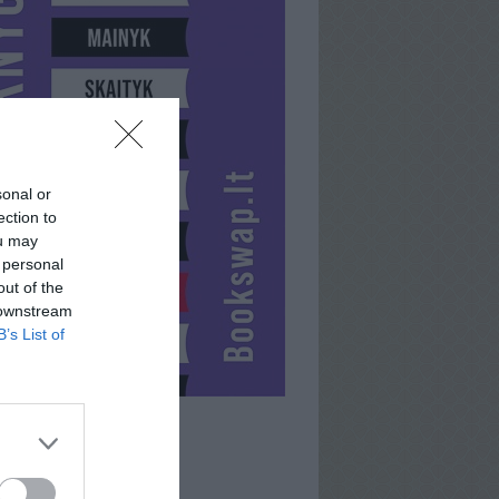
sonal or
ection to
ou may
 personal
out of the
 downstream
B’s List of
SAVININKAS