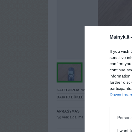
Mainyk.lt 
If you wish 
sensitive in
confirm you
continue se
information 
further disc
participants
KATEGORIJA
Nokia
Downstream 
DAIKTO BŪKLĖ
Puiki
APRAŠYMAS
Persona
lyg veikia,galima silnos baterijos,senukai...
I want t