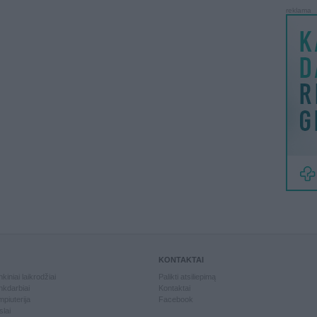
reklama
KONTAKTAI
kiniai laikrodžiai
Palikti atsiliepimą
kdarbiai
Kontaktai
piuterija
Facebook
slai