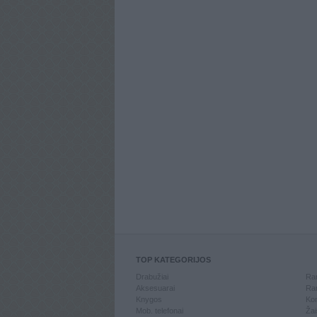
TOP KATEGORIJOS
Drabužiai
Ran
Aksesuarai
Ran
Knygos
Kom
Mob. telefonai
Žai