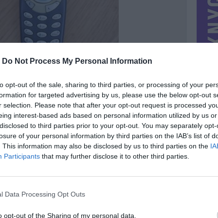
-
Do Not Process My Personal Information
to opt-out of the sale, sharing to third parties, or processing of your per
formation for targeted advertising by us, please use the below opt-out s
r selection. Please note that after your opt-out request is processed y
eing interest-based ads based on personal information utilized by us or
disclosed to third parties prior to your opt-out. You may separately opt-
losure of your personal information by third parties on the IAB’s list of
. This information may also be disclosed by us to third parties on the
IA
MIESTAS
Klaipėda
Participants
that may further disclose it to other third parties.
DOMINA
Mainai ir pinigai
NORĖČIAU MAINAIS
l Data Processing Opt Outs
PARDUOČIAU UŽ
1.00 EUR
(3,46 LTL)
o opt-out of the Sharing of my personal data.