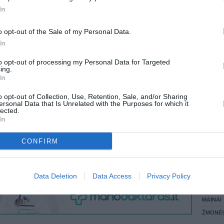
 KREPŠĮ
In
LANKĖS
GYVEN
o opt-out of the Sale of my Personal Data.
ATLIKO
In
AKTYVI
VISI 3 ŽMONĖS
DAUGIA
to opt-out of processing my Personal Data for Targeted
ing.
In
o opt-out of Collection, Use, Retention, Sale, and/or Sharing
ersonal Data that Is Unrelated with the Purposes for which it
lected.
In
CONFIRM
STAT
Data Deletion
Data Access
Privacy Policy
DAIKTAI
MAINAI
ŽMONĖ