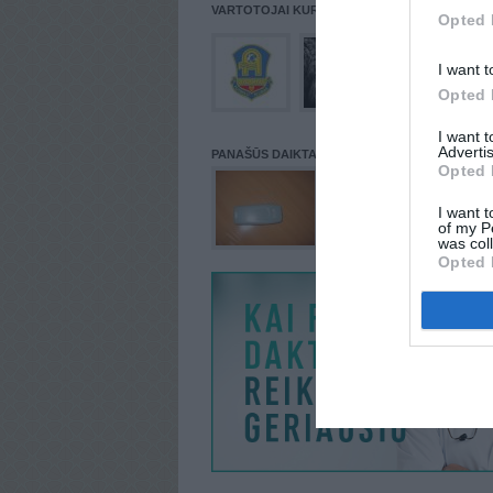
VARTOTOJAI KURIE PATALPINĘ DAIKTĄ Į NORŲ
Opted 
I want t
Opted 
I want 
Advertis
PANAŠŪS DAIKTAI
Opted 
I want t
of my P
was col
Opted 