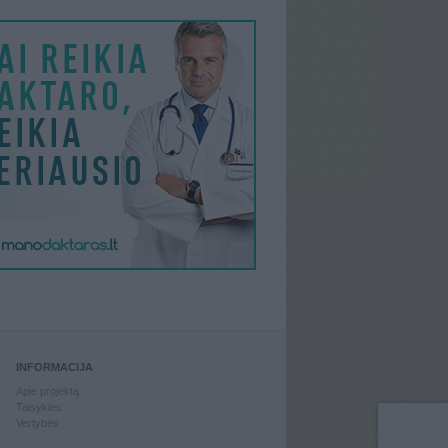
INFORMACIJA
Apie projektą
Taisyklės
Vertybės