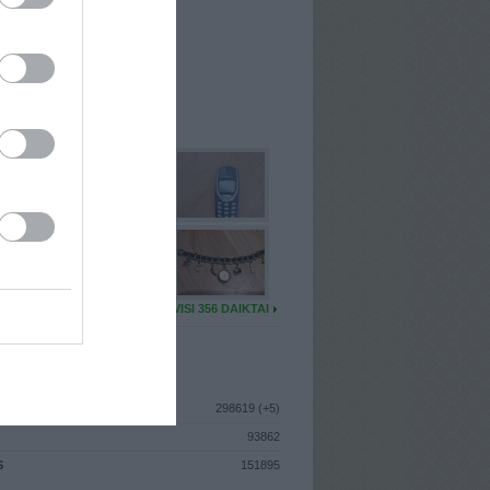
I
: Gegužės 18d. Trečiadienis
A
: Klaipėda
 MAINŲ
: 3
Ų MAINŲ
: 0
U DAIKTŲ
VISI 356 DAIKTAI
ISTIKA
298619 (+5)
93862
S
151895