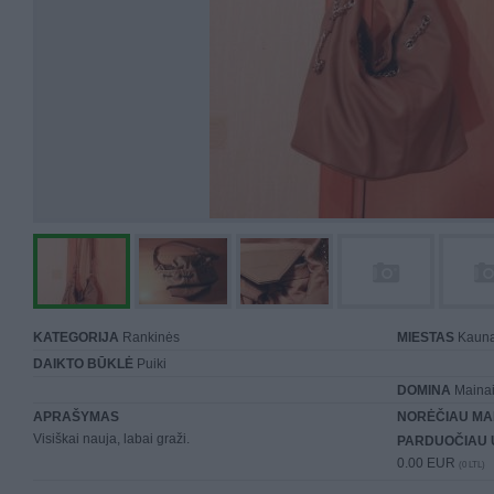
KATEGORIJA
Rankinės
MIESTAS
Kaun
DAIKTO BŪKLĖ
Puiki
DOMINA
Mainai 
APRAŠYMAS
NORĖČIAU MA
Visiškai nauja, labai graži.
PARDUOČIAU 
0.00 EUR
(0 LTL)